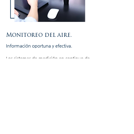
Monitoreo del aire.
Información oportuna y efectiva.
Los sistemas de medición en continuo de
calidad del agua de LUXIM . están
constituidos por una o más estaciones
remotas de medida, equipada con los
sensores adecuados para recolección de
datos de todos los parámetros de interés
en cada aplicación.
Los datos registrados se transmiten
automáticamente hasta una estación
central de recopilación de información
por cualquiera de las vías disponibles,